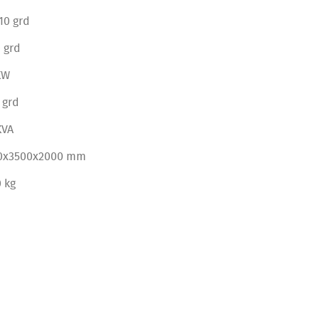
10 grd
 grd
KW
 grd
KVA
0x3500x2000 mm
 kg