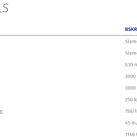
LS
BSKR
Siem
Siem
630 
3000
3000
250 k
ng
750/
45 m
1146