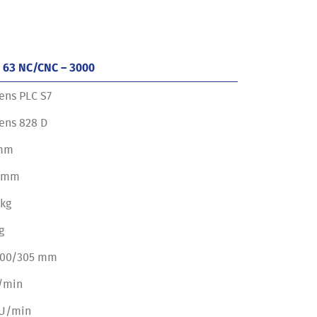
 63 NC/CNC – 3000
ens PLC S7
ens 828 D
mm
 mm
 kg
g
100/305 mm
/min
 U/min