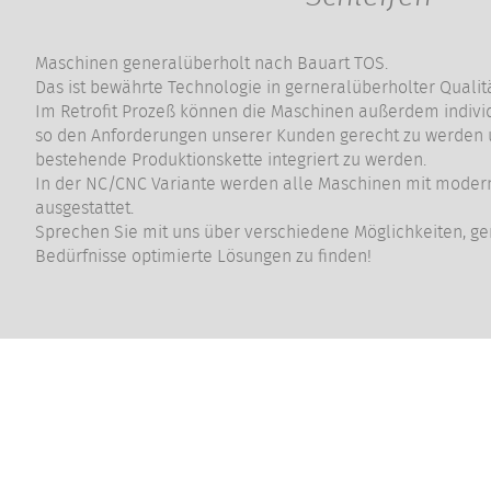
Maschinen generalüberholt nach Bauart TOS.
Das ist bewährte Technologie in gerneralüberholter Qualitä
Im Retrofit Prozeß können die Maschinen außerdem indiv
so den Anforderungen unserer Kunden gerecht zu werden u
bestehende Produktionskette integriert zu werden.
In der NC/CNC Variante werden alle Maschinen mit mode
ausgestattet.
Sprechen Sie mit uns über verschiedene Möglichkeiten, 
Bedürfnisse optimierte Lösungen zu finden!