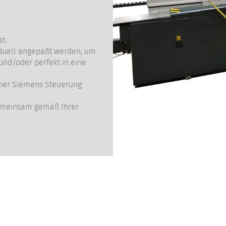
t.
iduell angepaßt werden, um
nd/oder perfekt in eine
rner Siemens Steuerung
gemeinsam gemäß Ihrer