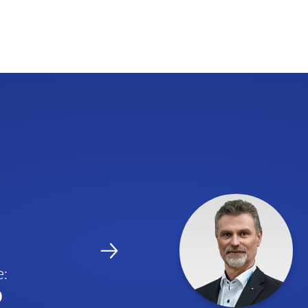
→
e:
0