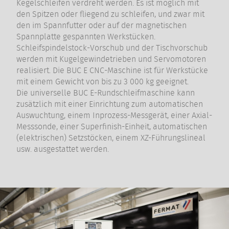
Kegelschleifen verdreht werden. Es ist möglich mit
den Spitzen oder fliegend zu schleifen, und zwar mit
den im Spannfutter oder auf der magnetischen
Spannplatte gespannten Werkstücken.
Schleifspindelstock-Vorschub und der Tischvorschub
werden mit Kugelgewindetrieben und Servomotoren
realisiert. Die BUC E CNC-Maschine ist für Werkstücke
mit einem Gewicht von bis zu 3 000 kg geeignet.
Die universelle BUC E-Rundschleifmaschine kann
zusätzlich mit einer Einrichtung zum automatischen
Auswuchtung, einem Inprozess-Messgerät, einer Axial-
Messsonde, einer Superfinish-Einheit, automatischen
(elektrischen) Setzstöcken, einem XZ-Führungslineal
usw. ausgestattet werden.