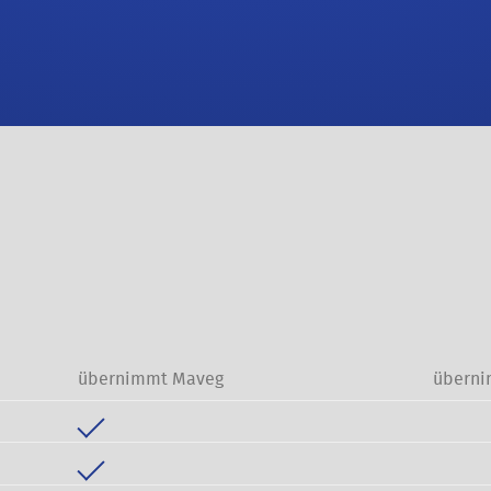
übernimmt Maveg
überni