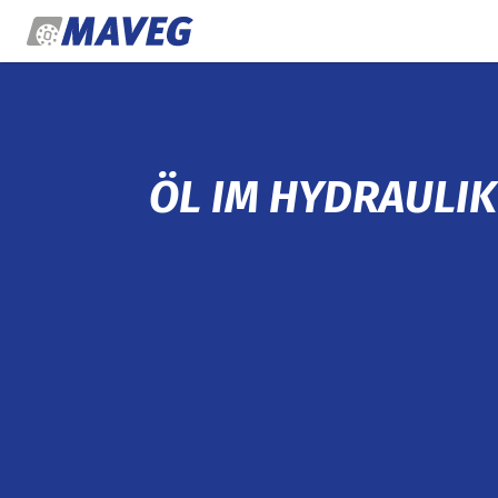
Zum Inhalt springen
ÖL IM HYDRAULI