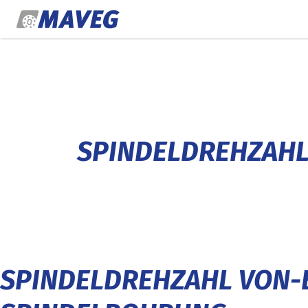
Zum Inhalt springen
SPINDELDREHZAHL
SPINDELDREHZAHL VON-